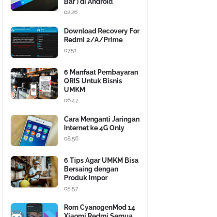
Bar ) di Android
02.26
Download Recovery For
Redmi 2/A/Prime
07.51
6 Manfaat Pembayaran
QRIS Untuk Bisnis
UMKM
06.47
Cara Menganti Jaringan
Internet ke 4G Only
08.56
6 Tips Agar UMKM Bisa
Bersaing dengan
Produk Impor
05.57
Rom CyanogenMod 14
Xiaomi Redmi Semua