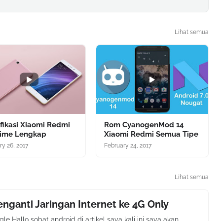
Lihat semua
fikasi Xiaomi Redmi
Rom CyanogenMod 14
rime Lengkap
Xiaomi Redmi Semua Tipe
ry 26, 2017
February 24, 2017
Lihat semua
nganti Jaringan Internet ke 4G Only
e Hallo sobat android di artikel saya kali ini saya akan