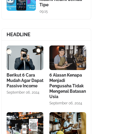
Tipe
09.15
HEADLINE
Berikut 6 Cara
6 Alasan Kenapa
Mudah Agar Dapat
Menjadi
Passive Income
Pengusaha Tidak
Mengenal Batasan
September 06, 2024
Usia
September 06, 2024