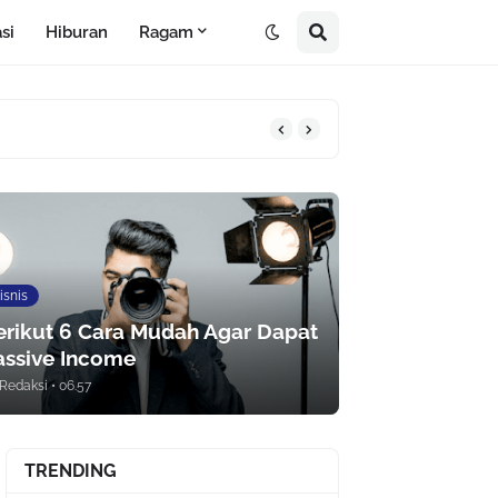
si
Hiburan
Ragam
isnis
erikut 6 Cara Mudah Agar Dapat
assive Income
Redaksi
•
06.57
TRENDING