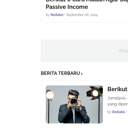
Passive Income
by
Redaksi
•
September 06, 2024
Resp
BERITA TERBARU
Berikut
Jurnalpos 
yang diper
by
Redaksi
•