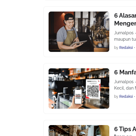
6 Alasa
Mengen
Jurnalpos 
maupun tua.
by
Redaksi
•
6 Manf
Jurnalpos 
Kecil, dan
by
Redaksi
•
6 Tips