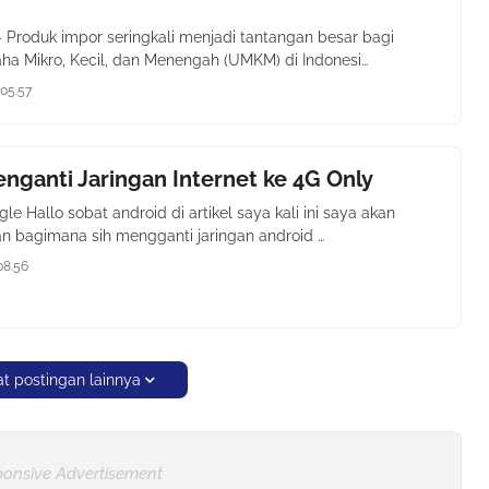
- Produk impor seringkali menjadi tantangan besar bagi
ha Mikro, Kecil, dan Menengah (UMKM) di Indonesi…
05.57
nganti Jaringan Internet ke 4G Only
e Hallo sobat android di artikel saya kali ini saya akan
n bagimana sih mengganti jaringan android …
08.56
t postingan lainnya
onsive Advertisement