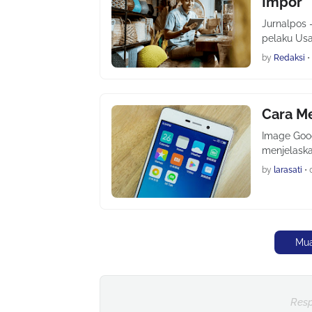
Impor
Jurnalpos 
pelaku Usa
by
Redaksi
•
Cara Me
Image Googl
menjelaska
by
larasati
•
Mua
Resp