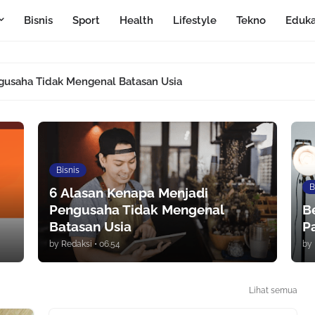
Bisnis
Sport
Health
Lifestyle
Tekno
Eduka
gusaha Tidak Mengenal Batasan Usia
Bisnis
B
6 Alasan Kenapa Menjadi
Pengusaha Tidak Mengenal
B
Batasan Usia
P
by
Redaksi
•
06.54
by
Lihat semua